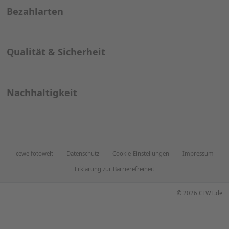
Autogrammkarten
Einladungskarten Konfirmation
Getränkekarte
Geburtskarten
Menükarten
Gastronomie
Online Druckerei
Hochzeitseinladungen
Speisekarte
Save the date Karten
Tischkarten
Terminkalender
Weihnachtskarten
Tischsets
Kontakt
Wir sind gerne für Sie da!
0800 589 31 41
(kostenfrei innerhalb Deutschlands)
Montag bis Freitag 8-18 Uhr