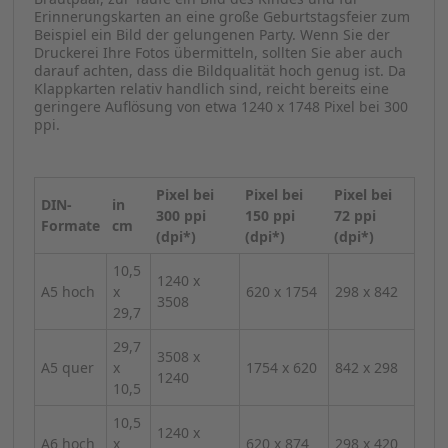
Erinnerungskarten an eine große Geburtstagsfeier zum
Beispiel ein Bild der gelungenen Party. Wenn Sie der
Druckerei Ihre Fotos übermitteln, sollten Sie aber auch
darauf achten, dass die Bildqualität hoch genug ist. Da
Klappkarten relativ handlich sind, reicht bereits eine
geringere Auflösung von etwa 1240 x 1748 Pixel bei 300
ppi.
Pixel bei
Pixel bei
Pixel bei
DIN-
in
300 ppi
150 ppi
72 ppi
Formate
cm
(dpi*)
(dpi*)
(dpi*)
10,5
1240 x
A5 hoch
x
620 x 1754
298 x 842
3508
29,7
29,7
3508 x
A5 quer
x
1754 x 620
842 x 298
1240
10,5
10,5
1240 x
A6 hoch
x
620 x 874
298 x 420