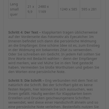
Lang
21 x
2480 x
small
1240 x 585
595 x 281
9,9
1169
quer
Schritt 4: Der Text –
Klappkarten tragen üblicherweise
auf der Vorderseite das Fotomotiv als Eyecatcher. Im
Inneren befindet sich dann die persönliche Widmung
an die Empfänger. Eine schöne Idee ist es, zum Einstieg
in der Widmung ein bekanntes Zitat zu verwenden.
Oder Sie schreiben ein Gedicht. In jedem Fall sollten Sie
Ihre Worte mit Bedacht wählen – denn der Empfänger
wird merken, wie viel Mühe Sie in den Text gesteckt
haben. Vermeiden Sie bloße Worthülsen und geben Sie
den Worten eine persönliche Note.
Schritt 5: Die Schrift –
Eng verbunden mit dem Text ist
natürlich die Schrift. Bei der Schriftart gibt es keine
festen Regeln, hier können Sie sich aussuchen, was
Ihnen gefällt. Häufig werden für Klappkarten beim
Erstellen und Drucken geschwungenere Schriften
verwendet, weil diese einer Handschrift ähneln und so
eine persönliche Note verleihen. Bestenfalls nutzen Sie