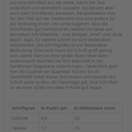
nur eine Schriftart auf der Karte, damit der Text
ordentlich und einheitlich aussieht. Sie können aber
auch zwei Schriftarten benutzen, beispielsweise eine
für den Titel auf der Vorderseite und eine andere für
die Widmung innen. Um sicherzugehen, dass die
Schriftarten gut harmonieren, wählen sie beide aus
derselben Schriftfamilie – zum Beispiel „Arial“ und „Arial
Black“. Egal, für welche Schrift Sie sich letztendlich
entscheiden: Die Schriftgröße ist von besonderer
Bedeutung. Einerseits muss die Schrift groß genug
sein, damit man sie ohne große Mühe lesen kann.
Andererseits möchten Sie Ihre Botschaft in der
handlichen Klappkarte unterbringen. Tatsächlich geht
hier die Qualität vor Quantität: Kürzen Sie im
Zweifelsfall lieber etwas Text heraus und machen die
Schrift dafür größer. Als Faustregel gilt: Eine Schriftart
ist ab einer Größe von etwa 9 Punkt gut lesbar.
Schriftgrad
In Punkt (pt)
In Millimetern (mm)
Fußnote
6,4
2¼
Tabelle
7,1
2½