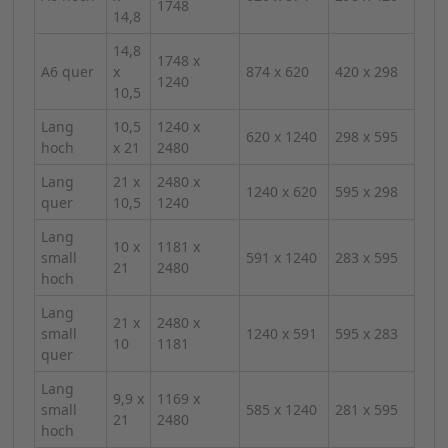
1748
14,8
14,8
1748 x
A6 quer
x
874 x 620
420 x 298
1240
10,5
Lang
10,5
1240 x
620 x 1240
298 x 595
hoch
x 21
2480
Lang
21 x
2480 x
1240 x 620
595 x 298
quer
10,5
1240
Lang
10 x
1181 x
small
591 x 1240
283 x 595
21
2480
hoch
Lang
21 x
2480 x
small
1240 x 591
595 x 283
10
1181
quer
Lang
9,9 x
1169 x
small
585 x 1240
281 x 595
21
2480
hoch