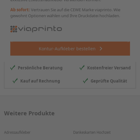
Ab sofort:
Vertrauen Sie auf die CEWE Marke viaprinto. Wie
gewohnt Optionen wählen und Ihre Druckdatei hochladen.
Zurück
Wei
Kontur-Aufkleber bestellen
Persönliche Beratung
Kostenfreier Versand
Kauf auf Rechnung
Geprüfte Qualität
Weitere Produkte
Adressaufkleber
Dankeskarten Hochzeit