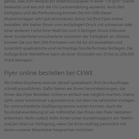
genau, was zum Beispiel ein Bilderdruckpapier in einer 170 g/m² Stärke
bedeutet und wie sich die UV-Lackveredelung auswirkt. Auch den
Farbglanz und die Perforierung können Sie mit Hilfe dieser
Mustervorlagen sehr gut einschätzen, bevor Sie Ihre Flyer online
bestellen. Wir bieten Ihnen vom einfarbigen Druck mit schwarzer oder
einer anderen Farbe Ihrer Wahl bis zum 5-farbigen Druck inklusive
einer Sonderfarbe verschiedene Varianten der Farbigkeit an. Ebenso
können Sie aus den DIN-Formaten von A8 bis A3 auswählen und
zusätzlich quadratische und rechteckige Sonderformate festlegen. Die
Auflage Ihrer Werbeflyer kann ab einer Stückzahl von 25 bis zu 200.000
Stück betragen.
Flyer online bestellen bei CEWE
Als Online-Druckerei sind wir darauf spezialisiert, Ihre Druckaufträge
schnell auszuführen. Dafür bieten wir Ihnen Serviceleistungen, die
Ihnen das Flyer Bestellen online so einfach wie möglich machen. Hierzu
zählt unser kostenloser Layoutservice, mit dem Sie zahlreiche Vorlagen
für unterschiedliche Grafikprogramme nutzen können. Auch die
Druckdatenanleitung ist ein Hilfsmittel, das Ihnen das Flyer Gestalten
erleichtert. Nicht zuletzt steht Ihnen unser Kundensupport am Telefon
und per Mail zur Verfügung, wenn Sie Ihren Auftrag persönlich mit
einem unserer Mitarbeiter besprechen möchten.