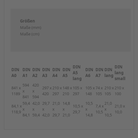
Größen
Maße (mm)
Maße (cm)
DIN
DIN
DIN
DIN
DIN
DIN
DIN
DIN
DIN
DIN
DIN
A5
lang
A0
A1
A2
A3
A4
A5
A6
A7
lang
lang
small
594
420
841 x
297 x
210 x
148 x
105 x
105 x
74 x
210 x
210 x
x
x
1189
420
297
210
297
148
105
105
100
841
594
59,4
42,0
29,7
21,0
14,8
10,5
21,0
84,1 x
10,5 x
7,4 x
21,0 x
x
x
x
x
x
x
x
118,9
29,7
10,5
10,0
84,1
59,4
42,0
29,7
21,0
14,8
10,5