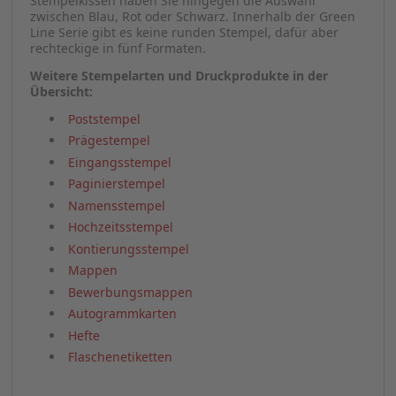
Siegelstempel gibt es in zwei runden und vier
rechteckigen Ausführungen.
Der nachhaltige Green Line
Besonders umweltbewusst handeln Sie, wenn Sie Ihren
Siegelstempel aus der Green Line Reihe bestellen. Diese
Stempelreihe verdient sich den Namen dadurch, dass
der Hersteller Colob sie besonders umweltschonend
produziert. Das Gehäuse besteht zu 75 Prozent aus
recyceltem Kunststoff. Die „Green Line“ macht ihrem
Namen aber auch mit der Farbgebung alle Ehre: Das
Stempel-Gehäuse kommt in Grün daher. Beim
Stempelkissen haben Sie hingegen die Auswahl
zwischen Blau, Rot oder Schwarz. Innerhalb der Green
Line Serie gibt es keine runden Stempel, dafür aber
rechteckige in fünf Formaten.
Weitere Stempelarten und Druckprodukte in der
Übersicht:
Poststempel
Prägestempel
Eingangsstempel
Paginierstempel