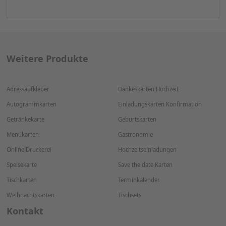
Namensstempel
Hochzeitsstempel
Kontierungsstempel
Mappen
Bewerbungsmappen
Autogrammkarten
Hefte
Flaschenetiketten
Weitere Produkte
Adressaufkleber
Dankeskarten Hochzeit
Autogrammkarten
Einladungskarten Konfirmation