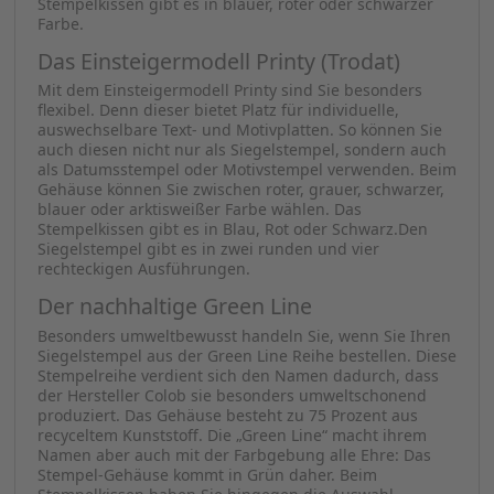
Denn tatsächlich ist Stempel nicht gleich Stempel. Die
Modelle unterscheiden sich beispielsweise in der Form
und im Format sowie im Material, aus dem das Gehäuse
ist. Damit Ihnen die Wahl für ein Stempel-Modell
leichter fällt, lesen Sie hier eine kleine Typologie.
Der Langlebige Professional (Trodat) – Besonders robust
ist der Professional vom Hersteller Trodat. Denn das
Gehäuse des Stempels ist aus hochwertigem Metall
gefertigt. Sowohl Stempelkissen als auch Textplatte sind
beim Professional austauschbar. So können Sie ihn nicht
nur als Siegelstempel verwenden, sondern auch
Textplatten für Post- oder Textstempel einsetzen. Das
Stempelkissen gibt es in blauer, roter oder schwarzer
Farbe.
Das Einsteigermodell Printy (Trodat)
Mit dem Einsteigermodell Printy sind Sie besonders
flexibel. Denn dieser bietet Platz für individuelle,
auswechselbare Text- und Motivplatten. So können Sie
auch diesen nicht nur als Siegelstempel, sondern auch
als Datumsstempel oder Motivstempel verwenden. Beim
Gehäuse können Sie zwischen roter, grauer, schwarzer,
blauer oder arktisweißer Farbe wählen. Das
Stempelkissen gibt es in Blau, Rot oder Schwarz.Den