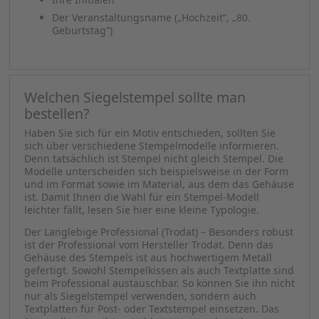
Möchten Sie einen Siegelstempel für Ihr Unternehmen,
könnte dieser folgende Elemente beinhalten:
Name des Unternehmens
Logo des Unternehmens
Gründungsjahr
Möchten Sie einen Siegelstempel für Hochzeits-,
Geburtstags- oder Jubiläumsfeiern, könnte Ihr Stempel
folgendes beinhalten:
Ihre/n Namen
Ihre Initialen
Der Veranstaltungsname („Hochzeit“, „80.
Geburtstag“)
Welchen Siegelstempel sollte man
bestellen?
Haben Sie sich für ein Motiv entschieden, sollten Sie
sich über verschiedene Stempelmodelle informieren.