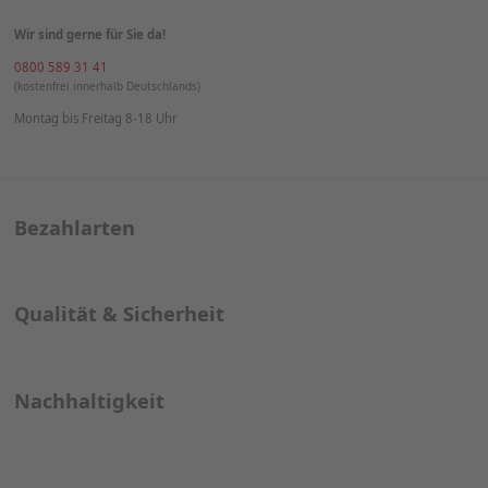
Getränkekarte
Geburtskarten
Menükarten
Gastronomie
Online Druckerei
Hochzeitseinladungen
Speisekarte
Save the date Karten
Tischkarten
Terminkalender
Weihnachtskarten
Tischsets
Kontakt
Wir sind gerne für Sie da!
0800 589 31 41
(kostenfrei innerhalb Deutschlands)
Montag bis Freitag 8-18 Uhr
Bezahlarten