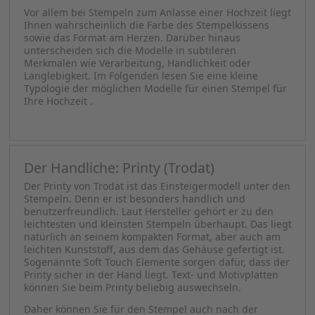
Der perfekte Stempel für die Hochzeit:
Das sind die verschiedenen Stempel-
Modelle
Einen Hochzeitsstempel braucht man hoffentlich nur
einmal im Leben. Doch zu dieser Zeit nutzt man den
Stempel so intensiv wie noch kein anderes Werkzeug
zuvor. Generell können Sie natürlich jedes Stempel-
Modell für Ihre Hochzeit einsetzen. Trotzdem sollten Sie
auf die Unterschiede achten.
Vor allem bei Stempeln zum Anlasse einer Hochzeit liegt
Ihnen wahrscheinlich die Farbe des Stempelkissens
sowie das Format am Herzen. Darüber hinaus
unterscheiden sich die Modelle in subtileren
Merkmalen wie Verarbeitung, Handlichkeit oder
Langlebigkeit. Im Folgenden lesen Sie eine kleine
Typologie der möglichen Modelle für einen Stempel für
Ihre Hochzeit .