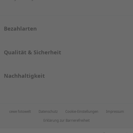
Tischkarten
Terminkalender
Weihnachtskarten
Tischsets
Kontakt
Wir sind gerne für Sie da!
0800 589 31 41
(kostenfrei innerhalb Deutschlands)
Montag bis Freitag 8-18 Uhr
Bezahlarten