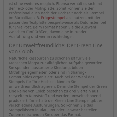
Der Hochwertige: Professional (Trodat)
Hochzeitsstempel sind in einer kurzen Zeitspanne
intensiv in Gebrauch. Deshalb lohnt es sich, den
Professional aus dem Hause Trodat in Betracht zu
ziehen: Er ist aus hochwertigem, robusten Metall
gefertigt und bleibt somit auch bei häufiger Nutzung
widerstandsfähig. Der Professional hat ein schwarzes
Gehäuse, bei der Farbe des Stempelkissens haben Sie
die Auswahl zwischen Blau, Rot oder Schwarz.
Sie können auch mehrere Stempelkissen in
verschiedenen Farben bestellen, denn ein Auswechseln
ist ohne weiteres möglich. Ebenso verhält es sich mit
der Text- oder Motivplatte. Somit können Sie den
Professional auch nach der Hochzeit noch als Stempel
im Büroalltag z.B.
Prägestempel
als nutzen, mit der
passenden Textplatte beispielsweise als Datumstempel
für Ihre Post. Beim Format haben Sie die Auswahl
zwischen fünf Größen, davon eine in runder
Ausführung und vier in rechteckiger.
Der Umweltfreundliche: Der Green Line
von Colob