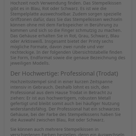
Der Handliche: Printy (Trodat)
Der Printy von Trodat ist das Einsteigermodell unter den
Stempeln. Denn er ist besonders handlich und
benutzerfreundlich. Laut Hersteller gehört er zu den
leichtesten und kleinsten Stempeln überhaupt. Das liegt
natürlich an seinem kompakten Format, aber auch am
leichten Kunststoff, aus dem das Gehäuse gefertigt ist.
Sogenannte Soft Touch Elemente sorgen dafür, dass der
Printy sicher in der Hand liegt. Text- und Motivplatten
können Sie beim Printy beliebig auswechseln.
Daher können Sie für den Stempel auch nach der
Hochzeit noch Verwendung finden. Das Stempelkissen
gibt es in Blau, Rot oder Schwarz. Es ist wie die
Stempelplatte auswechselbar. Zudem sorgen spezielle
Griffzonen dafür, dass Sie das Stempelkissen wechseln
können ohne mit dem Farbspeicher in Berührung zu
kommen und sich so die Finger schmutzig zu machen.
Das Gehäuse erhalten Sie in Rot, Grau, Schwarz, Blau
oder Arktisweiß. Insgesamt bietet der Printy sechs
mögliche Formate, davon zwei runde und vier
rechteckige. In der folgenden Übersichtstabelle finden
Sie Form, Endformat sowie die genaue Bezeichnung des
jeweiligen Modells.