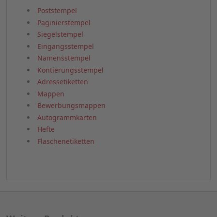
Natürliche Ressourcen zu schonen ist für viele
Menschen längst zur alltäglichen Aufgabe geworden.
Sie spenden aussortierte Kleidung, bilden
Mitfahrgelegenheiten oder sind in Sharing-
Communities organisiert. Auch bei der Wahl des
Stempels für Ihre Hochzeit können Sie
umweltfreundlich agieren: Denn die Stempel der Green
Line Reihe von Colob bestehen zu drei Vierteln aus
recyceltem Kunststoff und werden umweltschonend
produziert. Innerhalb der Green Line Stempel gibt es
verschiedene Ausführungen. So können Sie das
Stempelkissen in Blau, Rot oder Schwarz bestellen.
Zudem entscheiden Sie über das Format.
Poststempel
Paginierstempel
Siegelstempel
Eingangsstempel
Namensstempel
Kontierungsstempel
Adressetiketten
Mappen