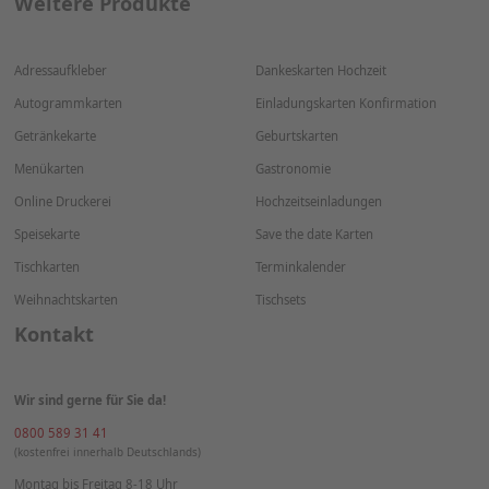
Bewerbungsmappen
Autogrammkarten
Hefte
Flaschenetiketten
Weitere Produkte
Adressaufkleber
Dankeskarten Hochzeit
Autogrammkarten
Einladungskarten Konfirmation
Getränkekarte
Geburtskarten
Menükarten
Gastronomie
Online Druckerei
Hochzeitseinladungen
Speisekarte
Save the date Karten